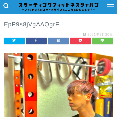
EpP9s8jVgAAQgrF
2021年3月20日