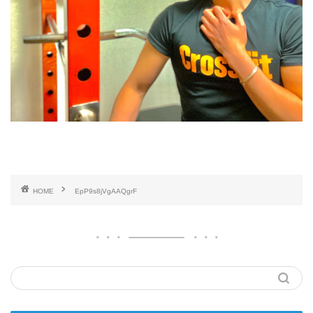
HOME
EpP9s8jVgAAQgrF