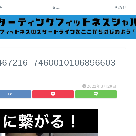
チ
食品
その他
467216_7460010106896603
2021年3月29日