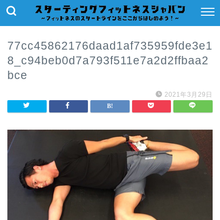
77cc45862176daad1af735959fde3e1
8_c94beb0d7a793f511e7a2d2ffbaa2
bce
2021年3月29日