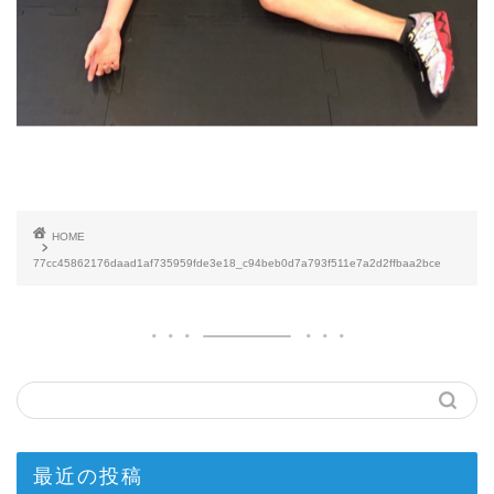
HOME
77cc45862176daad1af735959fde3e18_c94beb0d7a793f511e7a2d2ffbaa2bce
最近の投稿