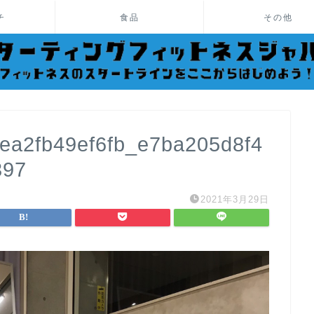
チ
食品
その他
ea2fb49ef6fb_e7ba205d8f4
397
2021年3月29日