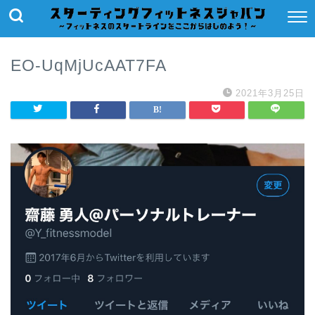
EO-UqMjUcAAT7FA
2021年3月25日