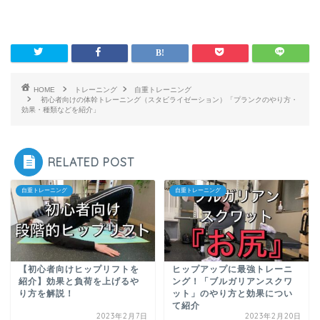
HOME
トレーニング
自重トレーニング
初心者向けの体幹トレーニング（スタビライゼーション）「プランクのやり方・
効果・種類などを紹介」
RELATED POST
自重トレーニング
自重トレーニング
【初心者向けヒップリフトを
ヒップアップに最強トレーニ
紹介】効果と負荷を上げるや
ング！「ブルガリアンスクワ
り方を解説！
ット」のやり方と効果につい
て紹介
2023年2月7日
2023年2月20日